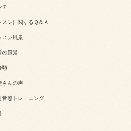
ンチ
ッスンに関するＱ＆Ａ
ッスン風景
常の風景
分類
徒さんの声
対音感トレーニング
書