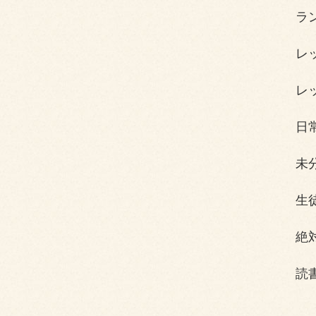
ラ
レ
レ
日
未
生
絶
読