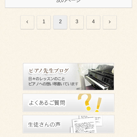
次のページ
前
次
1
2
3
4
へ
へ