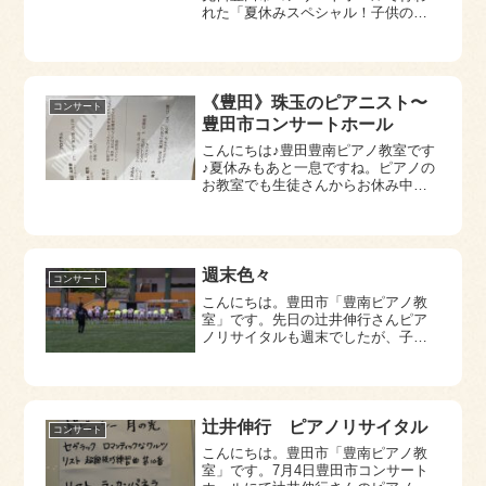
れた「夏休みスペシャル！子供のた
めのパイプオルガンコンサート」に
行ってきました。約一時間ほどのプ
ログラムですが、５００円という価
格で聴く事ができました。（本当に
安い！！）プロ...
《豊田》珠玉のピアニスト〜
コンサート
豊田市コンサートホール
こんにちは♪豊田豊南ピアノ教室です
♪夏休みもあと一息ですね。ピアノの
お教室でも生徒さんからお休み中の
楽しいお話を聞けたりと、みなさん
夏休み楽しまれているようで、微笑
ましいです。8月17日、恩師の先生が
ご企画されたピアノコンサートに行
ってきま...
週末色々
コンサート
こんにちは。豊田市「豊南ピアノ教
室」です。先日の辻井伸行さんピア
ノリサイタルも週末でしたが、子ど
も達が大きくなり自由に自分の予定
を組めるようになりました。最近の
週末は予定クラシックコンサート、
アイドルコンサート、息子のサッカ
ー応援などで外出...
辻井伸行 ピアノリサイタル
コンサート
こんにちは。豊田市「豊南ピアノ教
室」です。7月4日豊田市コンサート