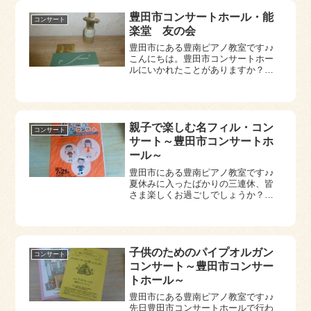
豊田市コンサートホール・能
コンサート
楽堂 友の会
豊田市にある豊南ピアノ教室です♪♪
こんにちは。豊田市コンサートホー
ルにいかれたことがありますか？豊
田市駅前の参号館にあるホールで
す。コンサート大ホールには舞台正
面にパイプオルガンもあり新しく、
本当に豪華で素敵なホールです。こ
こでは、ピアノリ...
親子で楽しむ名フィル・コン
コンサート
サート～豊田市コンサートホ
ール～
豊田市にある豊南ピアノ教室です♪♪
夏休みに入ったばかりの三連休、皆
さま楽しくお過ごしでしょうか？７
月２１日の海の日には、朝からご近
所でプールを入らせていただき・・
午後は、夏休み第一弾・・！のお出
かけで、豊田市コンサートホールで
行われる豊田ハ...
子供のためのパイプオルガン
コンサート
コンサート～豊田市コンサー
トホール～
豊田市にある豊南ピアノ教室です♪♪
先日豊田市コンサートホールで行わ