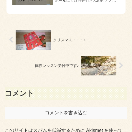
ホールにて辻井伸行さんのピアノリ
サイタルがありました。シューマ
ン 子供の情景ドビュッシ
ー 子供の領分喜びの島プーラン
ク 3つのノヴェレッテファリャ
恋は魔術師リスト ...
クリスマス・・・♪
体験レッスン受付中です♪
コメント
コメントを書き込む
このサイトはスパムを低減するために Akismet を使って