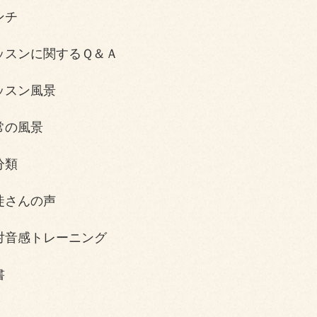
ンチ
ッスンに関するＱ＆Ａ
ッスン風景
常の風景
分類
徒さんの声
対音感トレーニング
書