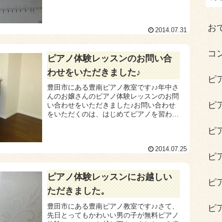
るようになりたい！」というおもいでお問
い合わせを下さったようです。楽譜は読め
ないとおっ...
お
2014.07.31
コ
ピアノ体験レッスンのお問い合
わせをいただきました♪
ピ
豊田市にある豊南ピアノ教室です♪♪年中さ
んのお嬢さんのピアノ体験レッスンのお問
ピ
い合わせをいただきました♪お問い合わせ
をいただくのは、はじめてピアノを習われ
る幼稚園のお子さんが多いのですが、年長
ピ
さん・年中さん・年少さんでそれぞれでき
ることも、...
2014.07.25
ピ
ピアノ体験レッスンにお越しい
ピ
ただきました。
豊田市にある豊南ピアノ教室です♪♪さて、
ピ
先日とってもかわいい男の子が無料ピアノ