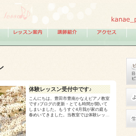
ン
体験レッスン受付中です♪
こんにちは。豊田市豊南かなえピアノ教室
です♪ブログの更新・とても時間が開いて
しまいました。もうすぐ4月我が家の庭も
春めいてきました。当教室では体験レッス
ンを受けつけております。お子様から大人
の方まで、是非ご体験ください。お一人お
一人のご希望...