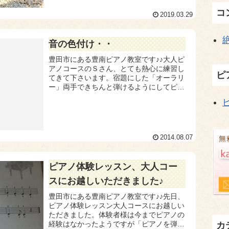
コ
2019.03.29
音の色付け・・
豊田市にある豊南ピアノ教室です♪♪大人ピ
アノコースのＳさん、とても熱心に練習し
ピ
てきて下さいます。宿題にした「オーラリ
ー」両手できちんと弾けるようにしてピア
ノレッスンにいらして下さいました。すら
すらと譜読みができたら・・・次の段階
に！！そうで...
2014.08.07
ピアノ体験レッスン、大人コー
スにお越しいただきました♪
豊田市にある豊南ピアノ教室です♪♪先日、
ピアノ体験レッスン大人コースにお越しい
ただきました。体験者様は今までピアノの
経験はなかったようですが「ピアノを弾け
カ