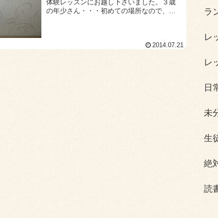
体験レッスンにお越し下さいました。３歳
の年少さん・・・初めての場所なので、緊
ラ
張しているかな？！と思ったら元気いっぱ
いに自己紹介してくださいました。年少さ
レ
んとお聞き...
2014.07.21
レ
日
未
生
絶
読