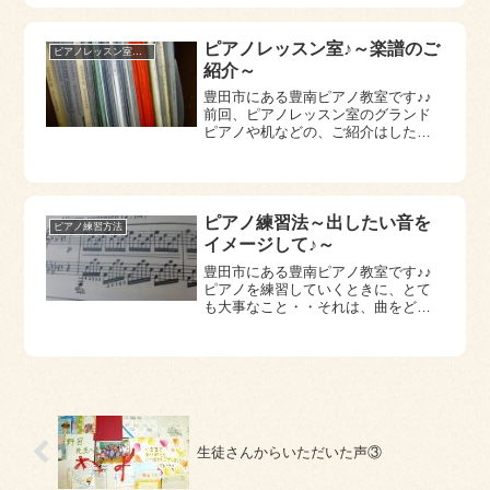
外の力を一切使わないように弾く
事。これをマスターするには、とて
も地道な練習が必...
ピアノレッスン室♪～楽譜のご
ピアノレッスン室紹介
紹介～
豊田市にある豊南ピアノ教室です♪♪
前回、ピアノレッスン室のグランド
ピアノや机などの、ご紹介はしたの
で・・今日はピアノレッスン室、後
方にある棚の中の一部のご紹介をし
たいとおもいます♪棚の中には、ピア
ノを始めてから使ってきた、楽譜や
ＣＤ，音楽理...
ピアノ練習法～出したい音を
ピアノ練習方法
イメージして♪～
豊田市にある豊南ピアノ教室です♪♪
ピアノを練習していくときに、とて
も大事なこと・・それは、曲をどん
な音で弾きたいのか、イメージして
いくことです。例えば・・ショパ
ン １２の練習曲 Ｏｐ．２５－１
ピアノ練習曲なので、大前提は音の
つぶをそろえる事...
生徒さんからいただいた声③