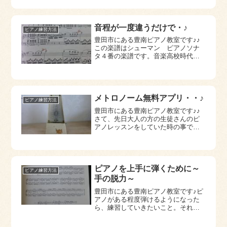
ただきたいこと。。！！それはかく
じつなテクニックです。簡単なスケ
ールになっており、リズムを、スタ
ッカートや符点...
音程が一度違うだけで・♪
ピアノ練習方法
豊田市にある豊南ピアノ教室です♪♪
この楽譜はシューマン ピアノソナ
タ４番の楽譜です。音楽高校時代に
ひいたのですが、最近もう一度練習
しています。練習していたらこのよ
うな先生からの書き込みがありまし
た。写真で２段目４小節目 Ｇ
（ソ）・Fis (...
メトロノーム無料アプリ・・♪
ピアノ練習方法
豊田市にある豊南ピアノ教室です♪♪
さて、先日大人の方の生徒さんのピ
アノレッスンをしていた時の事で
す。８分音符がどうしても転んでし
まうので、音の粒を揃えるための練
習方法を説明していました。音の粒
をそろえるための練習はまずゆっく
りのテンポから、...
ピアノを上手に弾くために～
ピアノ練習方法
手の脱力～
豊田市にある豊南ピアノ教室です♪ピ
アノがある程度弾けるようになった
ら、練習していきたいこと。それは
「手の脱力」です。「脱力」とはた
だただ力を抜くのではなく、打鍵以