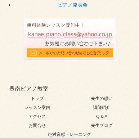
ピアノ発表会
豊南ピアノ教室
トップ
先生の想い
レッスン案内
講師紹介
アクセス
Q & A
お問合せ
先生ブログ
絶対音感トレーニング